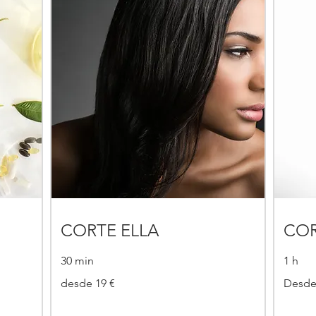
CORTE ELLA
COR
30 min
1 h
desde
Desde
desde 19 €
Desde
19
40
€
€