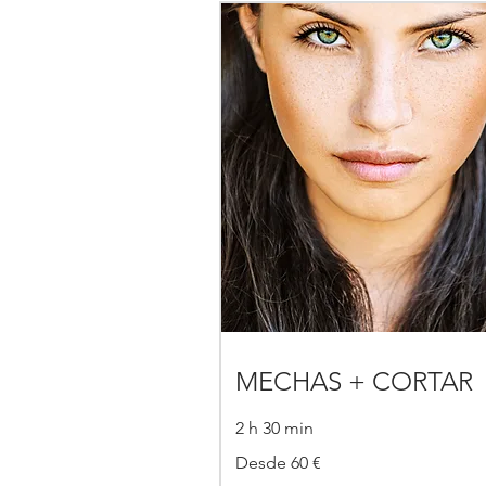
MECHAS + CORTAR
2 h 30 min
Desde
Desde 60 €
60
€