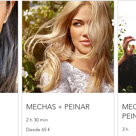
MECHAS + PEINAR
MEC
PEI
2 h 30 min
Desde
3 h
Desde 65 €
65
€
Desde