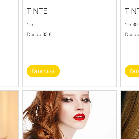
TINTE
TIN
1 h
1 h 30
Desde
Desde
Desde 35 €
Desde
35
54
€
€
Reserva ya
Res