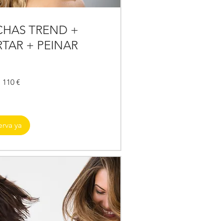
HAS TREND +
TAR + PEINAR
 110 €
erva ya