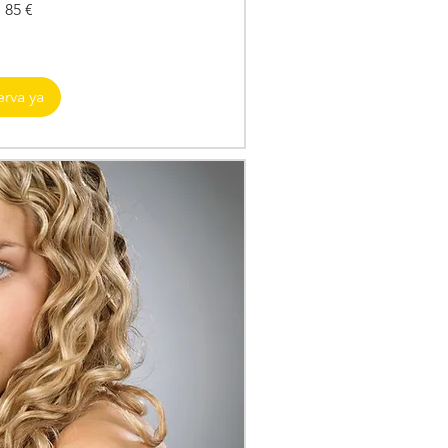
 85 €
erva ya