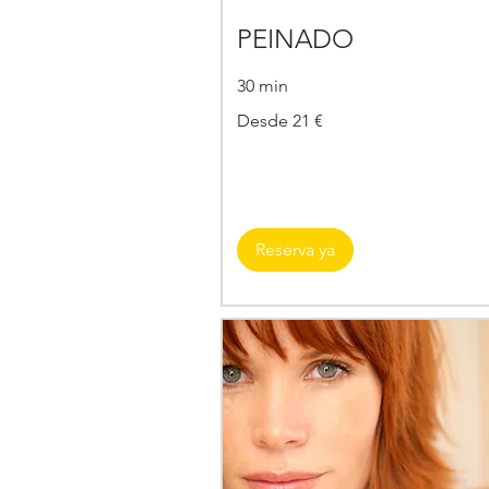
PEINADO
30 min
Desde
Desde 21 €
21
€
Reserva ya