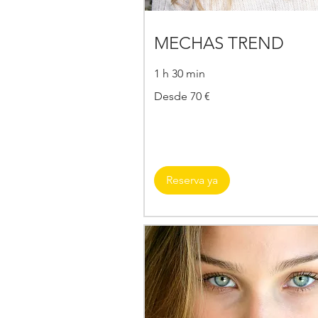
MECHAS TREND
1 h 30 min
Desde
Desde 70 €
70
€
Reserva ya