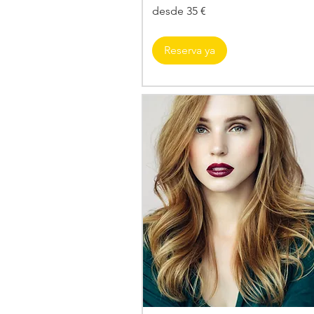
desde
desde 35 €
35
€
Reserva ya