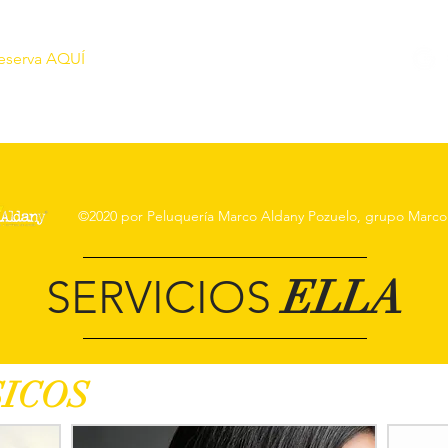
eserva AQUÍ
©2020 por Peluquería Marco Aldany Pozuelo, grupo Marco
SERVICIOS
ELLA
SICOS