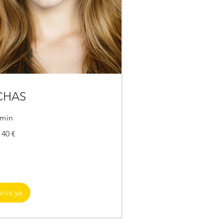
CHAS
 min
 40 €
erva ya