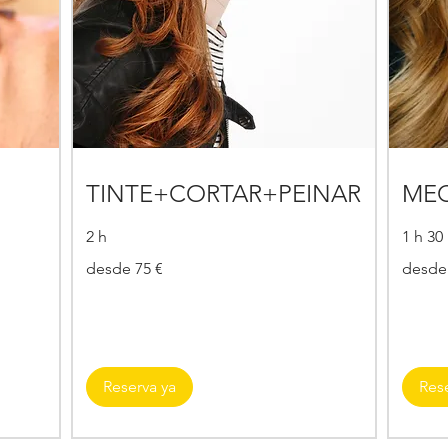
TINTE+CORTAR+PEINAR
ME
2 h
1 h 30
desde
desde
desde 75 €
desde
75
40
€
€
Reserva ya
Res