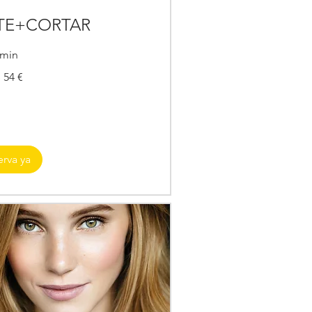
TE+CORTAR
 min
 54 €
erva ya