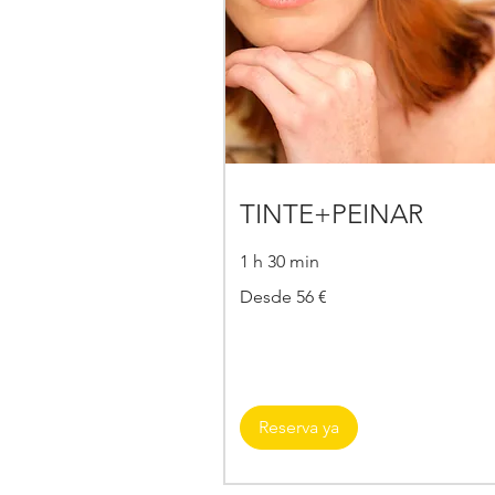
TINTE+PEINAR
1 h 30 min
Desde
Desde 56 €
56
€
Reserva ya