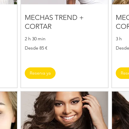
MECHAS TREND +
MEC
CORTAR
COR
2 h 30 min
3 h
Desde
Desde
Desde 85 €
Desde
85
110
€
€
Reserva ya
Res