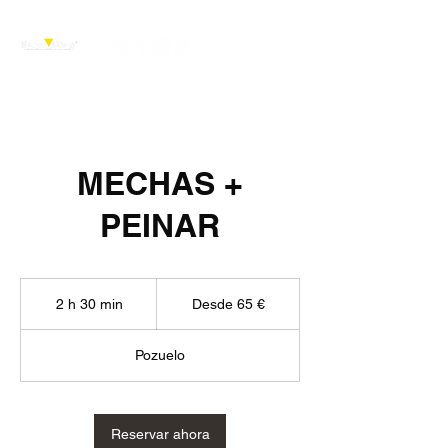
MECHAS +
PEINAR
Desde
65
2 h 30 min
2
Desde 65 €
€
h
Pozuelo
3
0
m
Reservar ahora
i