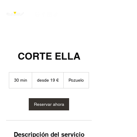
CORTE ELLA
desde
19
30 min
3
desde 19 €
Pozuelo
€
0
m
i
Reservar ahora
n
Descripción del servicio